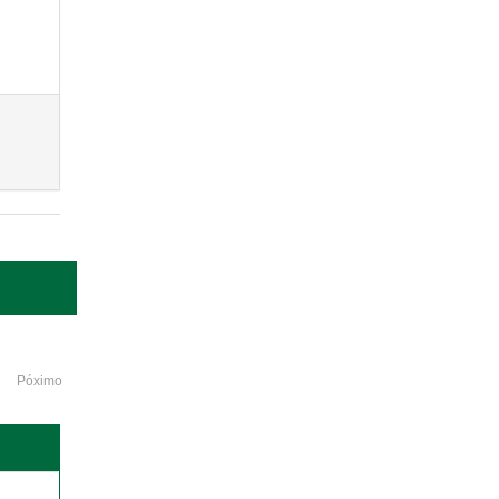
Póximo
o