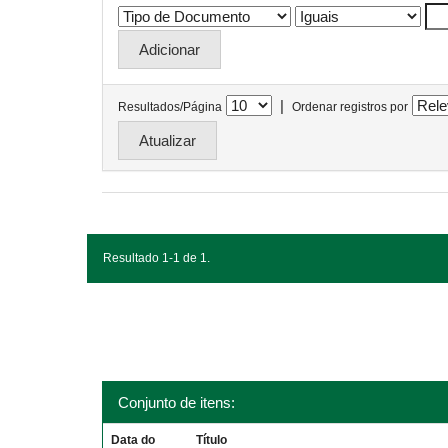
|
Resultados/Página
Ordenar registros por
Resultado 1-1 de 1.
Conjunto de itens:
Data do
Título