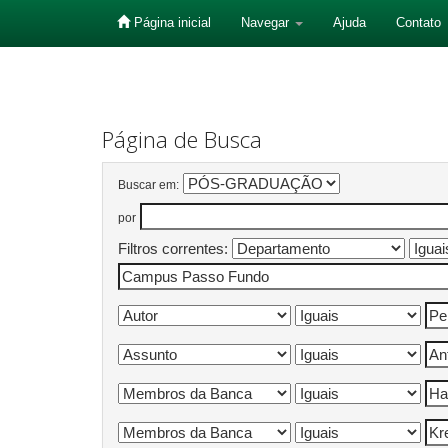
Página inicial
Navegar
Ajuda
Contato
Skip
navigation
Página de Busca
Buscar em:
por
Filtros correntes: