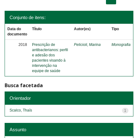
Conjunto de itens:
Data do
Título
Autor(es)
Tipo
documento
2018
Prescrição de
Pelicioli, Marina
Monografia
antibacterianos: perfil
e adesão dos
pacientes visando à
intervenção na
equipe de saúde
Busca facetada
Orientador
Scalco, Thaís
1
Assunto