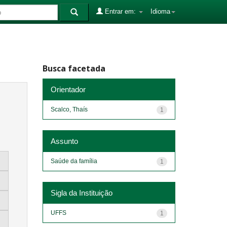
Entrar em:
Idioma
Busca facetada
Orientador
Scalco, Thaís
1
Assunto
Saúde da família
1
Sigla da Instituição
UFFS
1