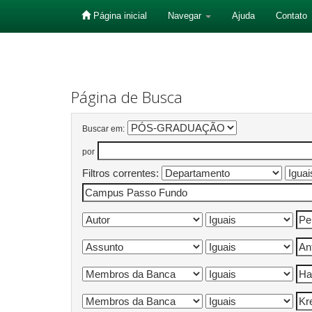
Página inicial
Navegar
Ajuda
Contato
Skip
navigation
Página de Busca
Buscar em:
por
Filtros correntes: