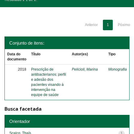
Anterior
1
Póximo
Conjunto de itens:
Data do
Título
Autor(es)
Tipo
documento
2018
Prescrição de
Pelicioli, Marina
Monografia
antibacterianos: perfil
e adesão dos
pacientes visando à
intervenção na
equipe de saúde
Busca facetada
Orientador
Scalco, Thaís
1