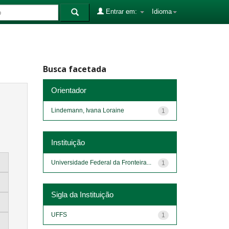
Entrar em:
Idioma
Busca facetada
Orientador
Lindemann, Ivana Loraine
1
Instituição
Universidade Federal da Fronteira...
1
Sigla da Instituição
UFFS
1