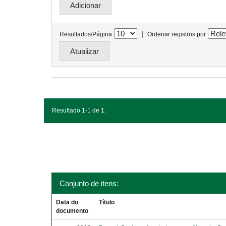
|
Resultados/Página
Ordenar registros por
Resultado 1-1 de 1.
Conjunto de itens:
Data do
Título
documento