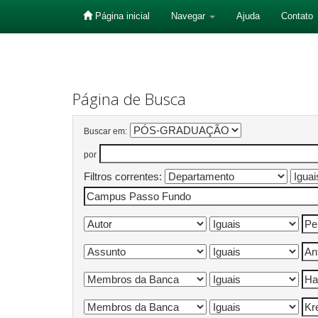
Página inicial
Navegar
Ajuda
Contato
Skip
navigation
Página de Busca
Buscar em:
por
Filtros correntes: