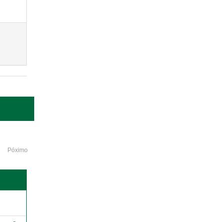
Póximo
o