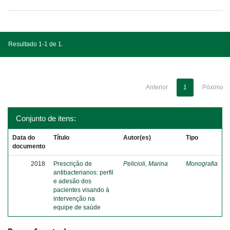
Resultado 1-1 de 1.
Anterior
1
Póximo
Conjunto de itens:
Data do
Título
Autor(es)
Tipo
documento
2018
Prescrição de
Pelicioli, Marina
Monografia
antibacterianos: perfil
e adesão dos
pacientes visando à
intervenção na
equipe de saúde