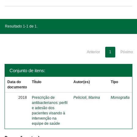
Resultado 1-1 de 1.
Anterior
1
Póximo
Conjunto de itens:
Data do
Título
Autor(es)
Tipo
documento
2018
Prescrição de
Pelicioli, Marina
Monografia
antibacterianos: perfil
e adesão dos
pacientes visando à
intervenção na
equipe de saúde