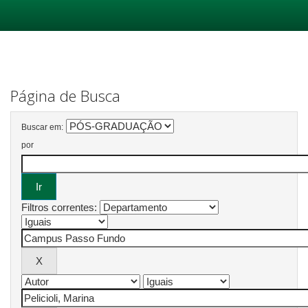
Skip
navigation
Página de Busca
Buscar em:
por
Filtros correntes: