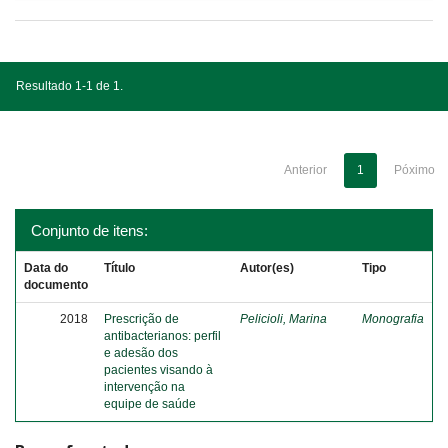
Resultado 1-1 de 1.
Anterior
1
Póximo
Conjunto de itens:
Data do
Título
Autor(es)
Tipo
documento
2018
Prescrição de
Pelicioli, Marina
Monografia
antibacterianos: perfil
e adesão dos
pacientes visando à
intervenção na
equipe de saúde