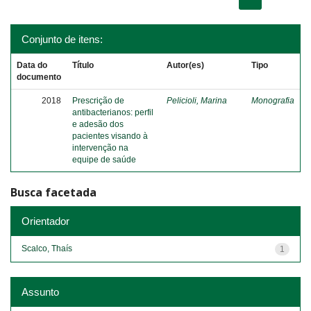
Conjunto de itens:
Data do
Título
Autor(es)
Tipo
documento
2018
Prescrição de
Pelicioli, Marina
Monografia
antibacterianos: perfil
e adesão dos
pacientes visando à
intervenção na
equipe de saúde
Busca facetada
Orientador
Scalco, Thaís
1
Assunto