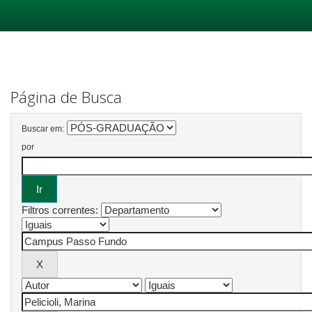
Skip
navigation
Página de Busca
Buscar em:
por
Filtros correntes: