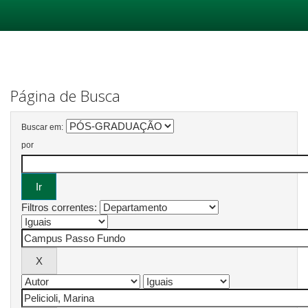
Skip
navigation
Página de Busca
Buscar em:
por
Filtros correntes: