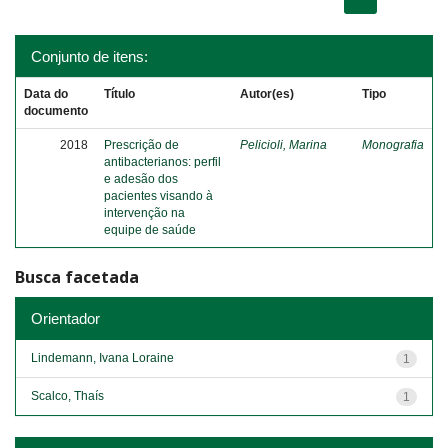
Conjunto de itens:
Data do
Título
Autor(es)
Tipo
documento
2018
Prescrição de
Pelicioli, Marina
Monografia
antibacterianos: perfil
e adesão dos
pacientes visando à
intervenção na
equipe de saúde
Busca facetada
Orientador
Lindemann, Ivana Loraine
1
Scalco, Thaís
1