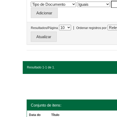
|
Resultados/Página
Ordenar registros por
Resultado 1-1 de 1.
Conjunto de itens:
Data do
Título