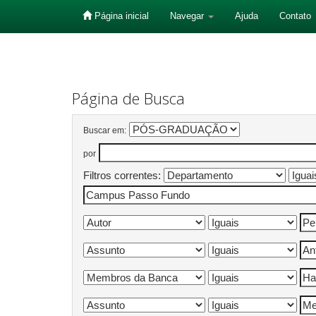
Página inicial
Navegar
Ajuda
Contato
Skip
navigation
Página de Busca
Buscar em:
por
Filtros correntes: