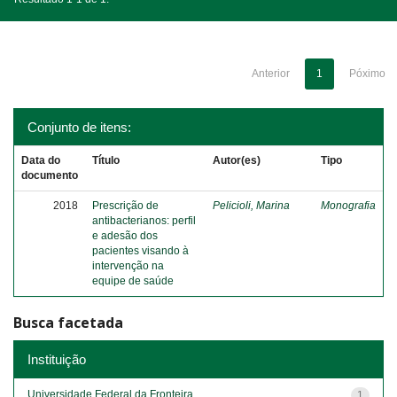
Anterior
1
Póximo
Conjunto de itens:
Data do
Título
Autor(es)
Tipo
documento
2018
Prescrição de
Pelicioli, Marina
Monografia
antibacterianos: perfil
e adesão dos
pacientes visando à
intervenção na
equipe de saúde
Busca facetada
Instituição
Universidade Federal da Fronteira...
1