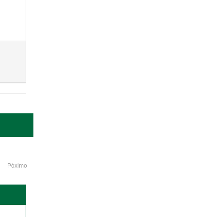
Póximo
o