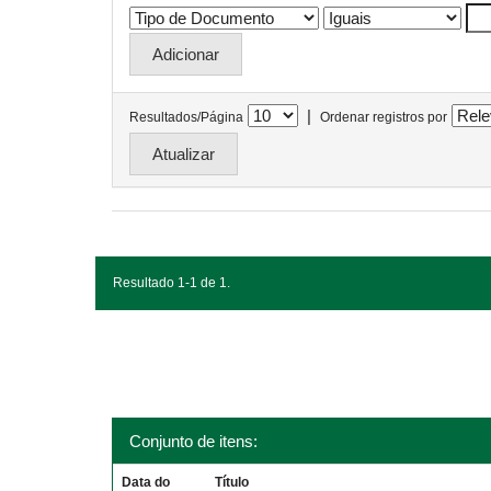
|
Resultados/Página
Ordenar registros por
Resultado 1-1 de 1.
Conjunto de itens:
Data do
Título