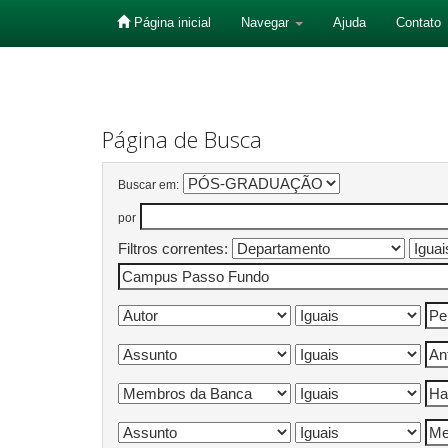
Página inicial
Navegar
Ajuda
Contato
Skip
navigation
Página de Busca
Buscar em:
por
Filtros correntes: