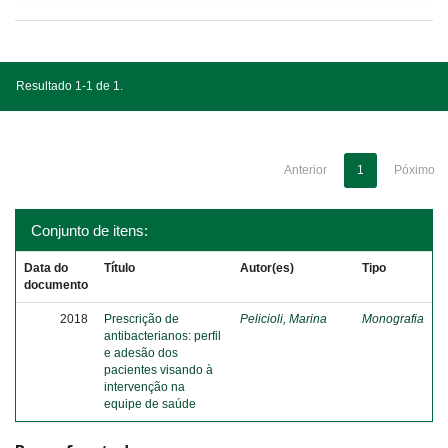
Resultado 1-1 de 1.
Anterior
1
Póximo
Conjunto de itens:
Data do
Título
Autor(es)
Tipo
documento
2018
Prescrição de
Pelicioli, Marina
Monografia
antibacterianos: perfil
e adesão dos
pacientes visando à
intervenção na
equipe de saúde