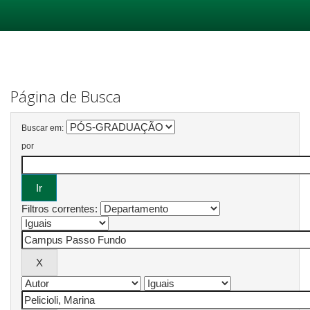
Skip
navigation
Página de Busca
Buscar em:
por
Filtros correntes: