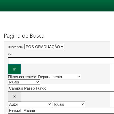
Skip
navigation
Página de Busca
Buscar em:
por
Filtros correntes: