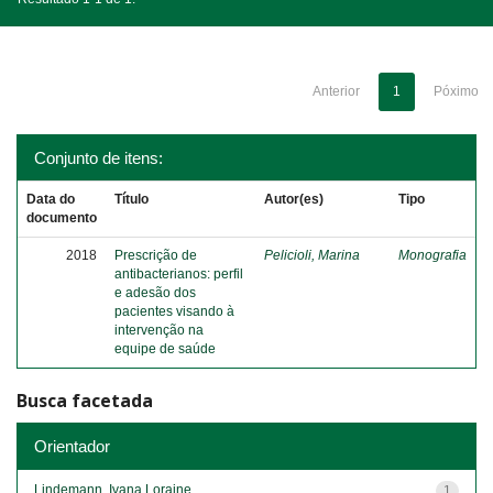
Anterior
1
Póximo
Conjunto de itens:
Data do
Título
Autor(es)
Tipo
documento
2018
Prescrição de
Pelicioli, Marina
Monografia
antibacterianos: perfil
e adesão dos
pacientes visando à
intervenção na
equipe de saúde
Busca facetada
Orientador
Lindemann, Ivana Loraine
1