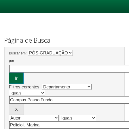
Skip
navigation
Página de Busca
Buscar em:
por
Filtros correntes: