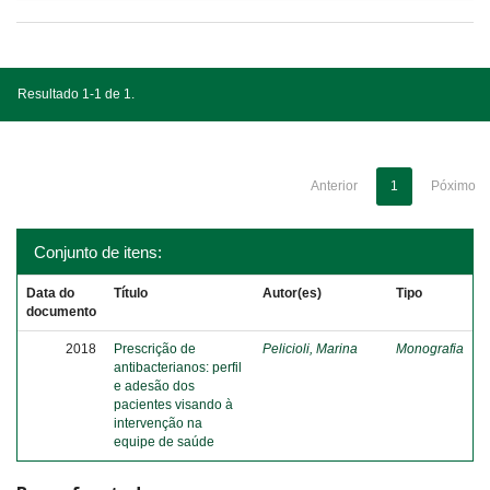
Resultado 1-1 de 1.
Anterior
1
Póximo
Conjunto de itens:
Data do
Título
Autor(es)
Tipo
documento
2018
Prescrição de
Pelicioli, Marina
Monografia
antibacterianos: perfil
e adesão dos
pacientes visando à
intervenção na
equipe de saúde