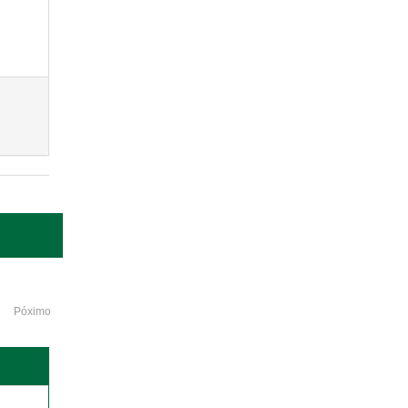
Póximo
o