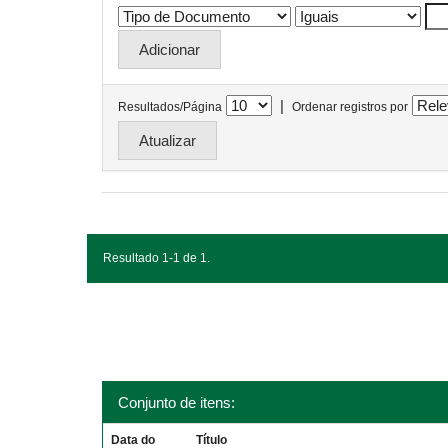
|
Resultados/Página
Ordenar registros por
Resultado 1-1 de 1.
Conjunto de itens:
Data do
Título