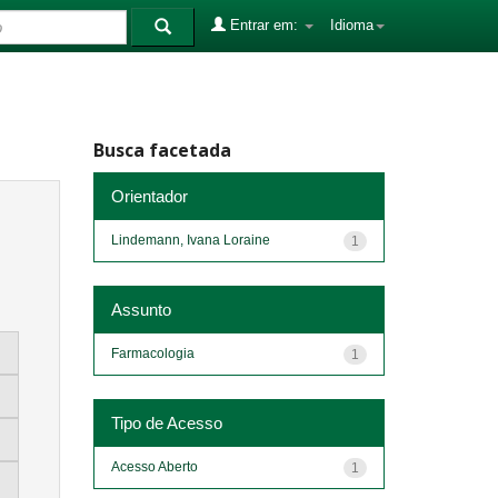
Entrar em:
Idioma
Busca facetada
Orientador
Lindemann, Ivana Loraine
1
Assunto
Farmacologia
1
Tipo de Acesso
Acesso Aberto
1