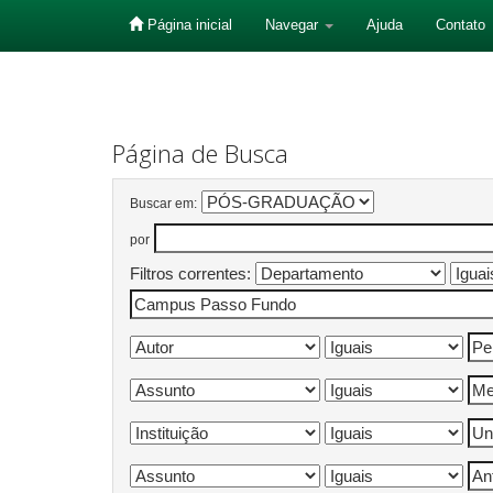
Página inicial
Navegar
Ajuda
Contato
Skip
navigation
Página de Busca
Buscar em:
por
Filtros correntes: