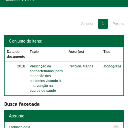
Anterior
1
Póximo
Conjunto de itens:
Data do
Título
Autor(es)
Tipo
documento
2018
Prescrição de
Pelicioli, Marina
Monografia
antibacterianos: perfil
e adesão dos
pacientes visando à
intervenção na
equipe de saúde
Busca facetada
Assunto
Farmacologia
1