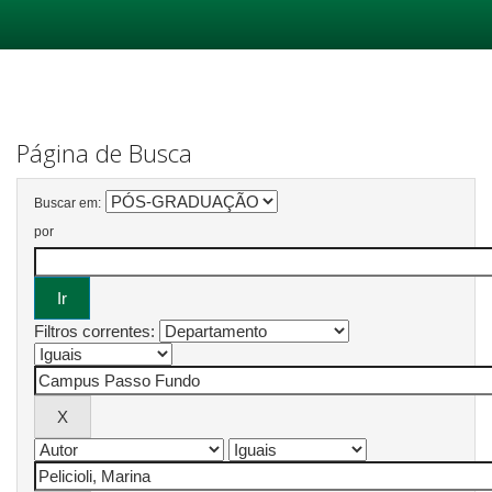
Skip
navigation
Página de Busca
Buscar em:
por
Filtros correntes: