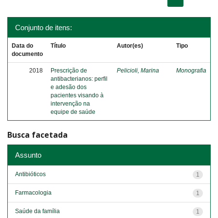
Conjunto de itens:
Data do
Título
Autor(es)
Tipo
documento
2018
Prescrição de
Pelicioli, Marina
Monografia
antibacterianos: perfil
e adesão dos
pacientes visando à
intervenção na
equipe de saúde
Busca facetada
Assunto
Antibióticos
1
Farmacologia
1
Saúde da família
1