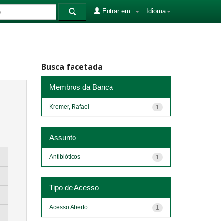
Entrar em:
Idioma
Busca facetada
Membros da Banca
Kremer, Rafael
1
Assunto
Antibióticos
1
Tipo de Acesso
Acesso Aberto
1