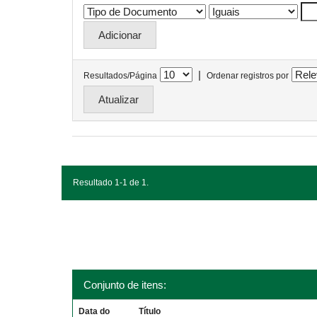
|
Resultados/Página
Ordenar registros por
Resultado 1-1 de 1.
Conjunto de itens:
Data do
Título