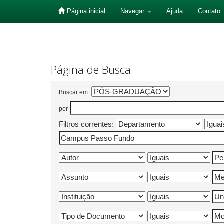
Página inicial
Navegar
Ajuda
Contato
Skip
navigation
Página de Busca
Buscar em:
por
Filtros correntes: