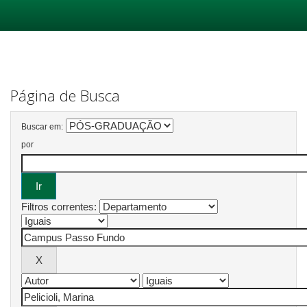
Skip
navigation
Página de Busca
Buscar em:
por
Filtros correntes: