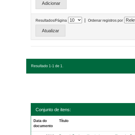
|
Resultados/Página
Ordenar registros por
Resultado 1-1 de 1.
Conjunto de itens:
Data do
Título
documento