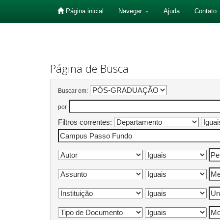
Página inicial
Navegar
Ajuda
Contato
Skip
navigation
Página de Busca
Buscar em:
por
Filtros correntes: