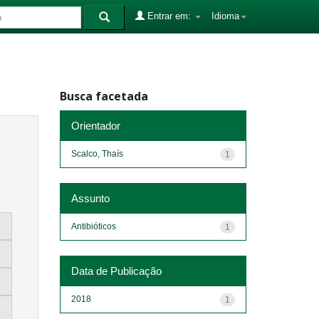
Entrar em:
Idioma
Busca facetada
Orientador
Scalco, Thaís
1
Assunto
Antibióticos
1
Data de Publicação
2018
1