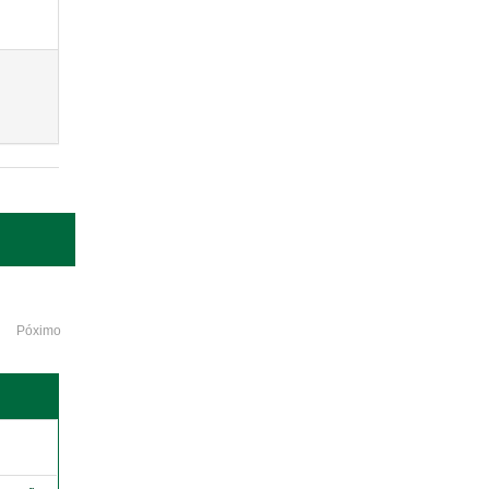
Póximo
o