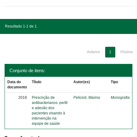
Resultado 1-1 de 1.
Anterior
1
Póximo
Conjunto de itens:
Data do
Título
Autor(es)
Tipo
documento
2018
Prescrição de
Pelicioli, Marina
Monografia
antibacterianos: perfil
e adesão dos
pacientes visando à
intervenção na
equipe de saúde