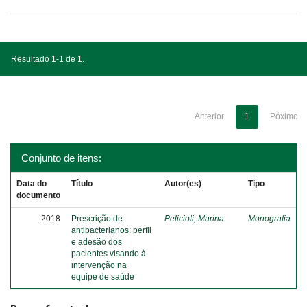
Resultado 1-1 de 1.
Anterior
1
Póximo
Conjunto de itens:
Data do
Título
Autor(es)
Tipo
documento
2018
Prescrição de
Pelicioli, Marina
Monografia
antibacterianos: perfil
e adesão dos
pacientes visando à
intervenção na
equipe de saúde