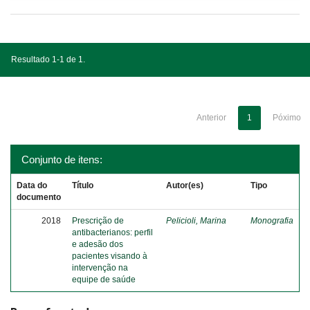
Resultado 1-1 de 1.
Anterior
1
Póximo
Conjunto de itens:
Data do
Título
Autor(es)
Tipo
documento
2018
Prescrição de
Pelicioli, Marina
Monografia
antibacterianos: perfil
e adesão dos
pacientes visando à
intervenção na
equipe de saúde