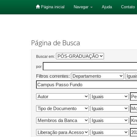
Página inicial
Navegar
Ajuda
Contato
Skip
navigation
Página de Busca
Buscar em:
por
Filtros correntes: