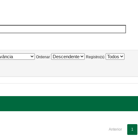
Ordenar
Registro(s)
Anterior
1