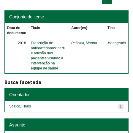
Conjunto de itens:
Data do
Título
Autor(es)
Tipo
documento
2018
Prescrição de
Pelicioli, Marina
Monografia
antibacterianos: perfil
e adesão dos
pacientes visando à
intervenção na
equipe de saúde
Busca facetada
Orientador
Scalco, Thaís
1
Assunto