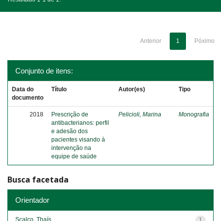
Anterior
1
Póximo
Conjunto de itens:
Data do
Título
Autor(es)
Tipo
documento
2018
Prescrição de
Pelicioli, Marina
Monografia
antibacterianos: perfil
e adesão dos
pacientes visando à
intervenção na
equipe de saúde
Busca facetada
Orientador
Scalco, Thaís
1