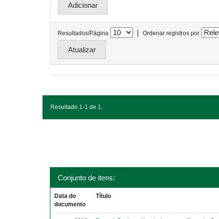
|
Resultados/Página
Ordenar registros por
Resultado 1-1 de 1.
Conjunto de itens:
Data do
Título
documento