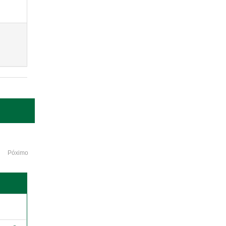
Póximo
o