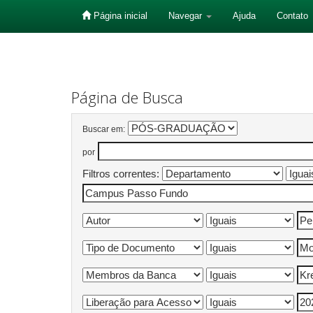
Página inicial
Navegar
Ajuda
Contato
Skip
navigation
Página de Busca
Buscar em:
por
Filtros correntes: