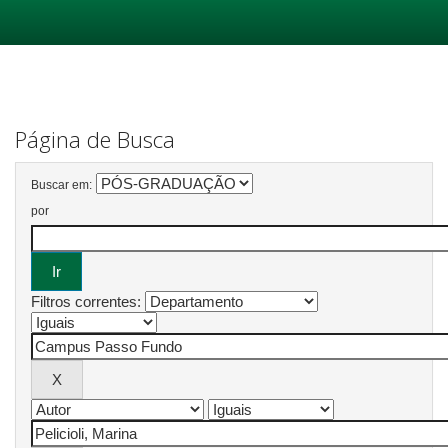
Skip
navigation
Página de Busca
Buscar em:
por
Filtros correntes: