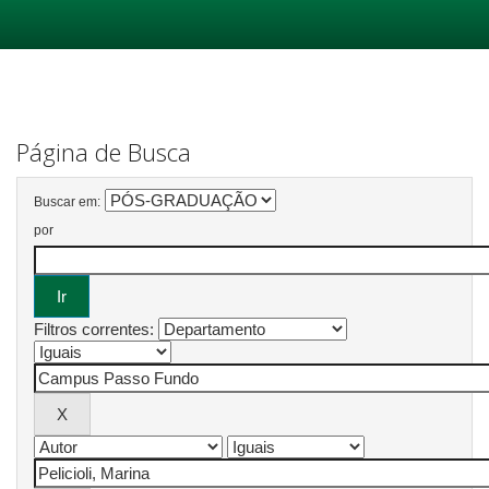
Skip
navigation
Página de Busca
Buscar em:
por
Filtros correntes: