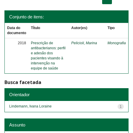
Conjunto de itens:
Data do
Título
Autor(es)
Tipo
documento
2018
Prescrição de
Pelicioli, Marina
Monografia
antibacterianos: perfil
e adesão dos
pacientes visando à
intervenção na
equipe de saúde
Busca facetada
Orientador
Lindemann, Ivana Loraine
1
Assunto