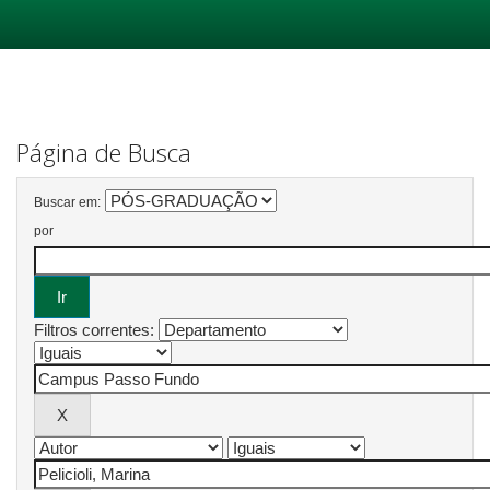
Skip
navigation
Página de Busca
Buscar em:
por
Filtros correntes: