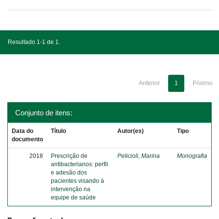
Resultado 1-1 de 1.
Anterior
1
Póximo
Conjunto de itens:
Data do
Título
Autor(es)
Tipo
documento
2018
Prescrição de
Pelicioli, Marina
Monografia
antibacterianos: perfil
e adesão dos
pacientes visando à
intervenção na
equipe de saúde