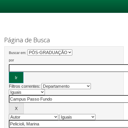
Skip
navigation
Página de Busca
Buscar em:
por
Filtros correntes: