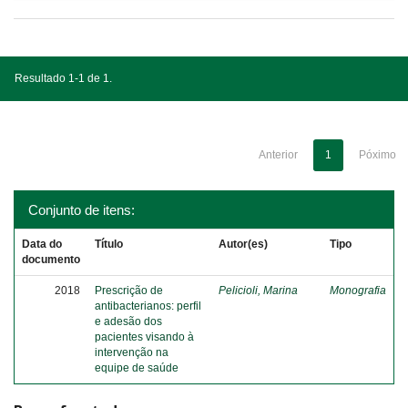
Resultado 1-1 de 1.
Anterior
1
Póximo
Conjunto de itens:
Data do
Título
Autor(es)
Tipo
documento
2018
Prescrição de
Pelicioli, Marina
Monografia
antibacterianos: perfil
e adesão dos
pacientes visando à
intervenção na
equipe de saúde