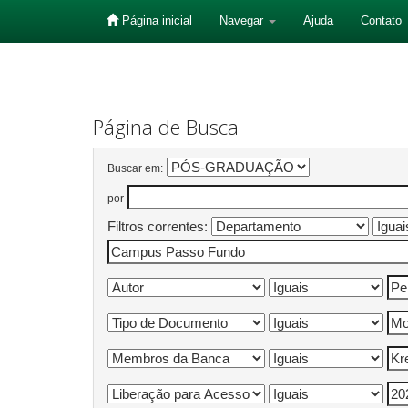
Página inicial
Navegar
Ajuda
Contato
Skip
navigation
Página de Busca
Buscar em:
por
Filtros correntes: