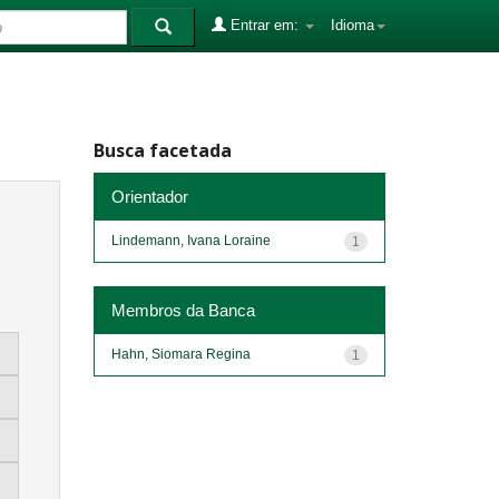
Entrar em:
Idioma
Busca facetada
Orientador
Lindemann, Ivana Loraine
1
Membros da Banca
Hahn, Siomara Regina
1