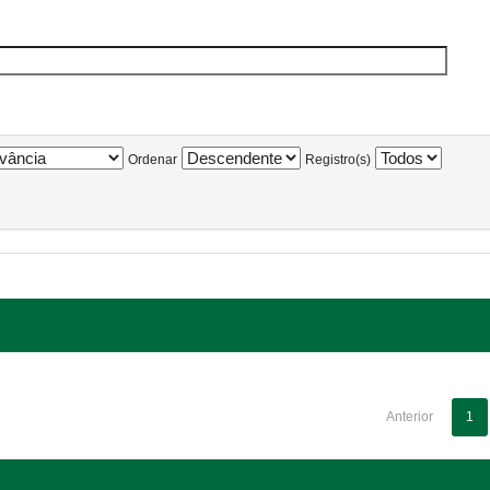
Ordenar
Registro(s)
Anterior
1