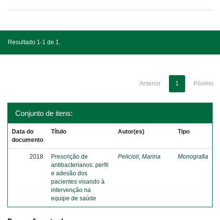
Resultado 1-1 de 1.
Anterior
1
Póximo
Conjunto de itens:
Data do
Título
Autor(es)
Tipo
documento
2018
Prescrição de
Pelicioli, Marina
Monografia
antibacterianos: perfil
e adesão dos
pacientes visando à
intervenção na
equipe de saúde