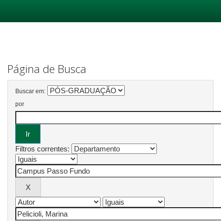
Skip
navigation
Página de Busca
Buscar em:
por
Filtros correntes: