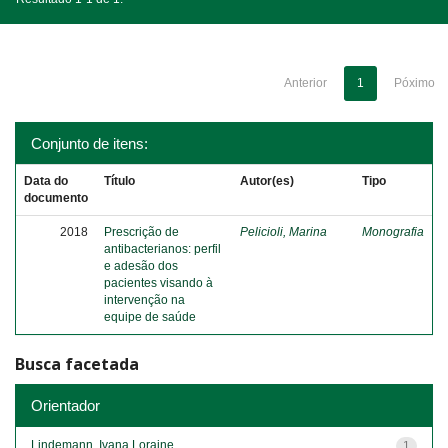
Anterior
1
Póximo
Conjunto de itens:
Data do
Título
Autor(es)
Tipo
documento
2018
Prescrição de
Pelicioli, Marina
Monografia
antibacterianos: perfil
e adesão dos
pacientes visando à
intervenção na
equipe de saúde
Busca facetada
Orientador
Lindemann, Ivana Loraine
1