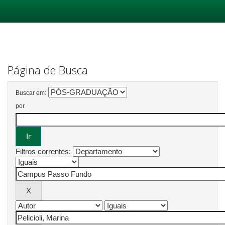
Skip
navigation
Página de Busca
Buscar em:
por
Filtros correntes: