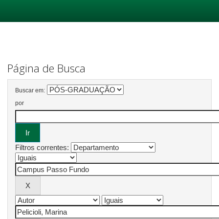
Skip
navigation
Página de Busca
Buscar em:
por
Filtros correntes: