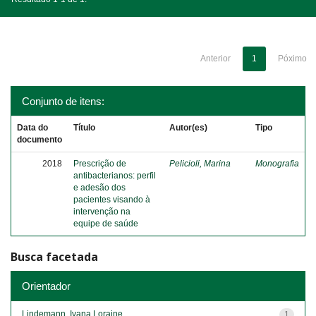
Anterior
1
Póximo
Conjunto de itens:
Data do
Título
Autor(es)
Tipo
documento
2018
Prescrição de
Pelicioli, Marina
Monografia
antibacterianos: perfil
e adesão dos
pacientes visando à
intervenção na
equipe de saúde
Busca facetada
Orientador
Lindemann, Ivana Loraine
1