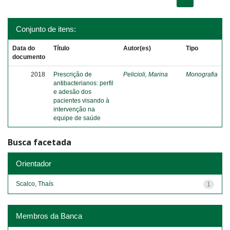
Conjunto de itens:
Data do
Título
Autor(es)
Tipo
documento
2018
Prescrição de
Pelicioli, Marina
Monografia
antibacterianos: perfil
e adesão dos
pacientes visando à
intervenção na
equipe de saúde
Busca facetada
Orientador
Scalco, Thaís
1
Membros da Banca