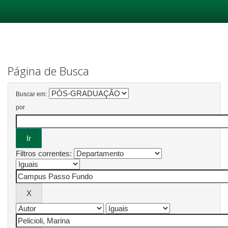
Skip
navigation
Página de Busca
Buscar em:
por
Filtros correntes: