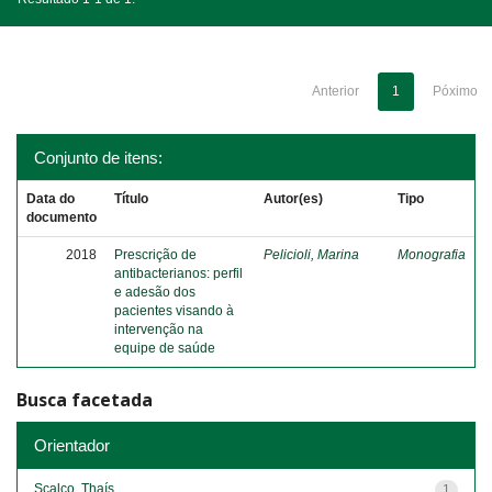
Anterior
1
Póximo
Conjunto de itens:
Data do
Título
Autor(es)
Tipo
documento
2018
Prescrição de
Pelicioli, Marina
Monografia
antibacterianos: perfil
e adesão dos
pacientes visando à
intervenção na
equipe de saúde
Busca facetada
Orientador
Scalco, Thaís
1