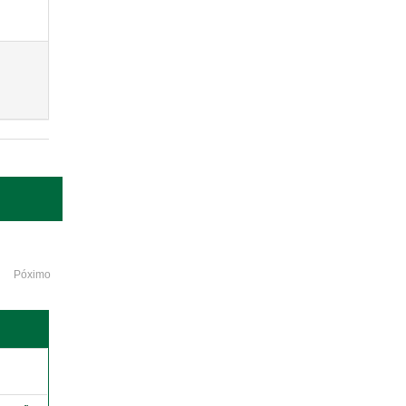
Póximo
o