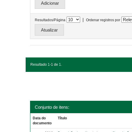
|
Resultados/Página
Ordenar registros por
Resultado 1-1 de 1.
Conjunto de itens:
Data do
Título
documento