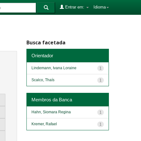
Entrar em:
Idioma
Busca facetada
Orientador
Lindemann, Ivana Loraine
1
Scalco, Thaís
1
Membros da Banca
Hahn, Siomara Regina
1
Kremer, Rafael
1