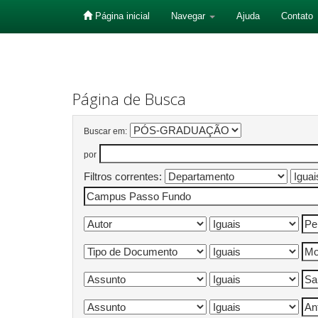
Página inicial
Navegar
Ajuda
Contato
Skip
navigation
Página de Busca
Buscar em:
por
Filtros correntes: