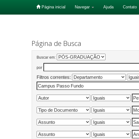
Página inicial
Navegar
Ajuda
Contato
Skip
navigation
Página de Busca
Buscar em:
por
Filtros correntes: