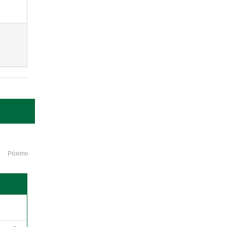
Póximo
o