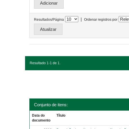
|
Resultados/Página
Ordenar registros por
Resultado 1-1 de 1.
Conjunto de itens:
Data do
Título
documento