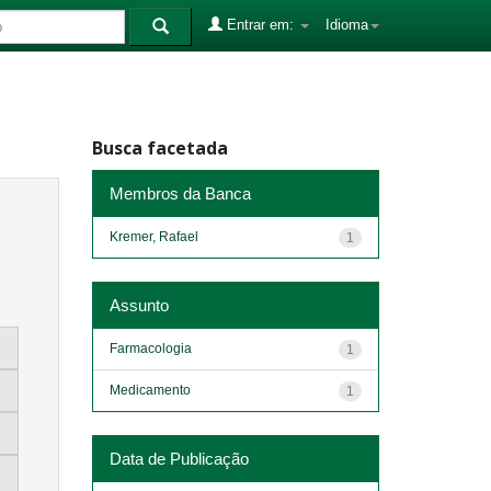
Entrar em:
Idioma
Busca facetada
Membros da Banca
Kremer, Rafael
1
Assunto
Farmacologia
1
Medicamento
1
Data de Publicação