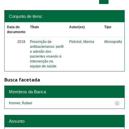
Conjunto de itens:
Data do
Título
Autor(es)
Tipo
documento
2018
Prescrição de
Pelicioli, Marina
Monografia
antibacterianos: perfil
e adesão dos
pacientes visando à
intervenção na
equipe de saúde
Busca facetada
Membros da Banca
Kremer, Rafael
1
Assunto