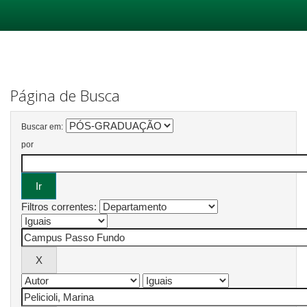
Skip
navigation
Página de Busca
Buscar em:
por
Filtros correntes: