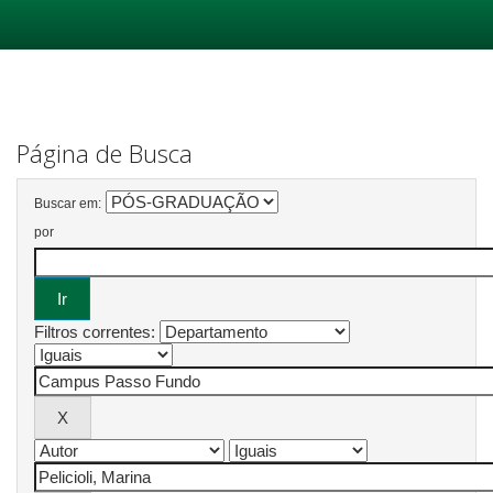
Skip
navigation
Página de Busca
Buscar em:
por
Filtros correntes: