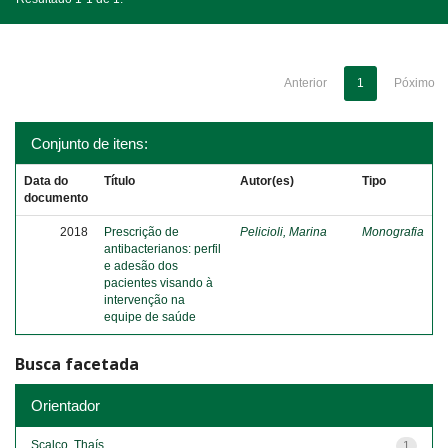
Anterior
1
Póximo
Conjunto de itens:
Data do
Título
Autor(es)
Tipo
documento
2018
Prescrição de
Pelicioli, Marina
Monografia
antibacterianos: perfil
e adesão dos
pacientes visando à
intervenção na
equipe de saúde
Busca facetada
Orientador
Scalco, Thaís
1