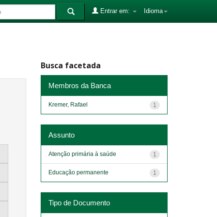
Entrar em:
Idioma
Busca facetada
Membros da Banca
Kremer, Rafael
1
Assunto
Atenção primária à saúde
1
Educação permanente
1
Tipo de Documento