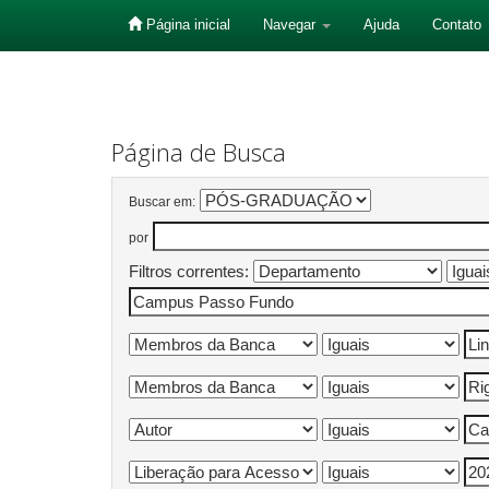
Página inicial
Navegar
Ajuda
Contato
Skip
navigation
Página de Busca
Buscar em:
por
Filtros correntes: