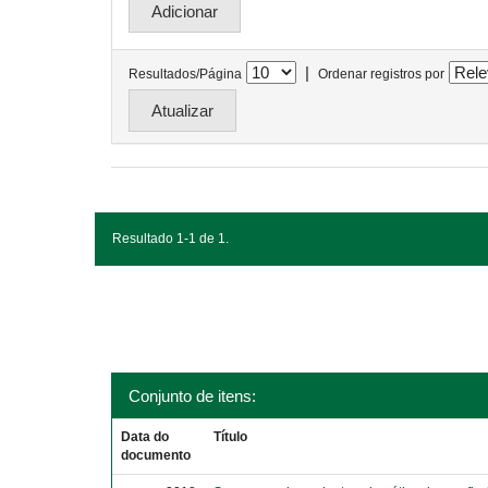
|
Resultados/Página
Ordenar registros por
Resultado 1-1 de 1.
Conjunto de itens:
Data do
Título
documento