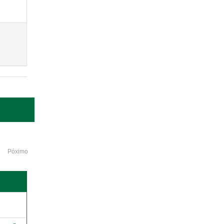
Póximo
o