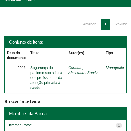
Anterior
1
Póximo
Conjunto de itens:
Data do
Título
Autor(es)
Tipo
documento
2018
Segurança do
Carneiro,
Monografia
paciente sob a ótica
Alessandra Suptitz
dos profissionais da
atenção primária à
saúde
Busca facetada
Membros da Banca
Kremer, Rafael
1