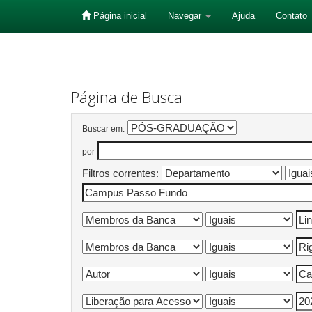
Página inicial
Navegar
Ajuda
Contato
Skip
navigation
Página de Busca
Buscar em:
por
Filtros correntes: