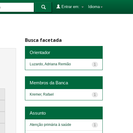
Entrar em:
Idioma
Busca facetada
Orientador
Luzardo, Adriana Remião
1
Membros da Banca
Kremer, Rafael
1
Assunto
Atenção primária à saúde
1