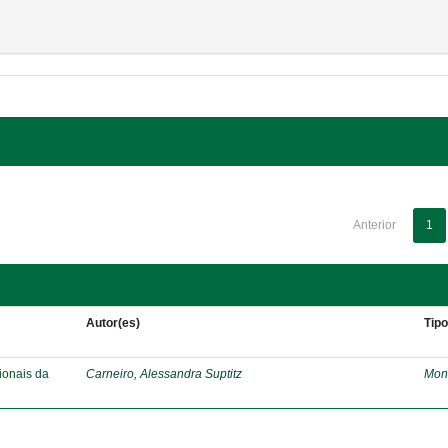
Anterior
1
Autor(es)
Tip
ionais da
Carneiro, Alessandra Suptitz
Mon