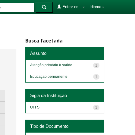
Entrar em:
Idioma
Busca facetada
Assunto
Atenção primária à saúde
1
Educação permanente
1
Sigla da Instituição
UFFS
1
Tipo de Documento