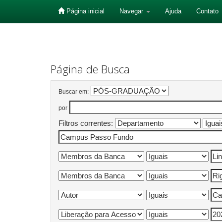
Página inicial
Navegar
Ajuda
Contato
Skip
navigation
Página de Busca
Buscar em:
por
Filtros correntes: