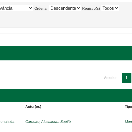
Ordenar
Registro(s)
Anterior
1
Autor(es)
Tip
ionais da
Carneiro, Alessandra Suptitz
Mon