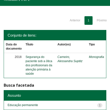
Anterior
1
Póximo
Conjunto de itens:
Data do
Título
Autor(es)
Tipo
documento
2018
Segurança do
Carneiro,
Monografia
paciente sob a ótica
Alessandra Suptitz
dos profissionais da
atenção primária à
saúde
Busca facetada
Assunto
Educação permanente
1