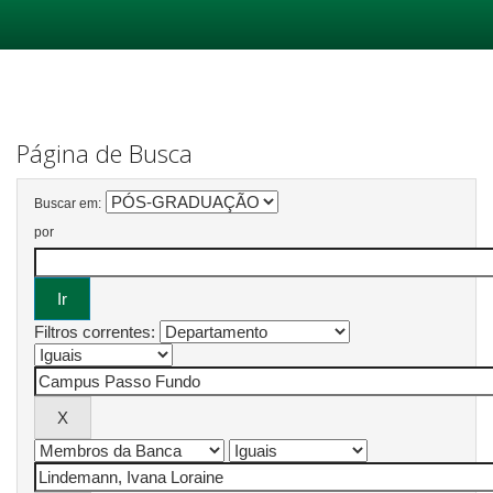
Skip
navigation
Página de Busca
Buscar em:
por
Filtros correntes: