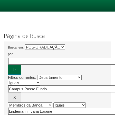
Skip
navigation
Página de Busca
Buscar em:
por
Filtros correntes: