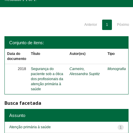
Anterior
1
Póximo
Conjunto de itens:
Data do
Título
Autor(es)
Tipo
documento
2018
Segurança do
Carneiro,
Monografia
paciente sob a ótica
Alessandra Suptitz
dos profissionais da
atenção primária à
saúde
Busca facetada
Assunto
Atenção primária à saúde
1